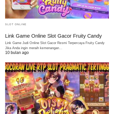
SLOT ONLINE
Link Game Online Slot Gacor Fruity Candy
Link Game Judi Online Slot Gacor Resmi Terpercaya Fruity Candy
Jika Anda ingin meraih kemenangan…
10 bulan ago