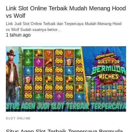
Link Slot Online Terbaik Mudah Menang Hood
vs Wolf
Link Judi Slot Online Terbaik dan Terpercaya Mudah Menang Hood
vs Wolf Sudah saatnya bettor…
1 tahun ago
SLOT ONLINE
Situs Agen Slot Terbaik Terpercaya Bermuda