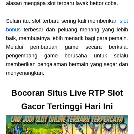
alasan mengapa slot terbaru layak bettor coba.
Selain itu, slot terbaru sering kali memberikan
slot
bonus
terbesar dan peluang menang yang lebih
baik, membuatnya lebih menarik bagi para pemain.
Melalui pembaruan game secara berkala,
pengembang game berusaha untuk selalu
memberikan pengalaman bermain yang segar dan
menyenangkan.
Bocoran Situs Live RTP Slot
Gacor Tertinggi Hari Ini