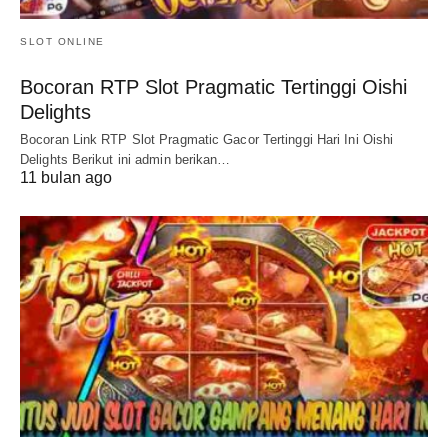
SLOT ONLINE
Bocoran RTP Slot Pragmatic Tertinggi Oishi
Delights
Bocoran Link RTP Slot Pragmatic Gacor Tertinggi Hari Ini Oishi
Delights Berikut ini admin berikan…
11 bulan ago