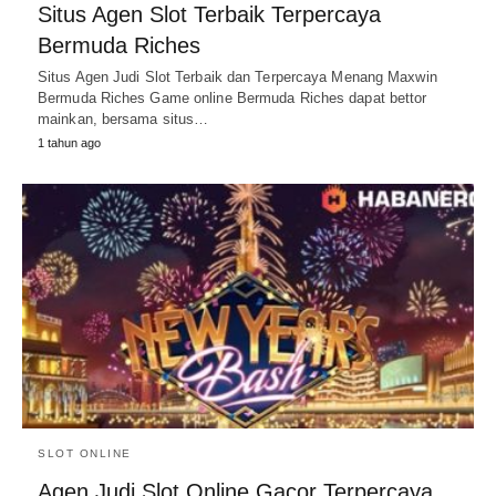
Situs Agen Slot Terbaik Terpercaya
Bermuda Riches
Situs Agen Judi Slot Terbaik dan Terpercaya Menang Maxwin
Bermuda Riches Game online Bermuda Riches dapat bettor
mainkan, bersama situs…
1 tahun ago
SLOT ONLINE
Agen Judi Slot Online Gacor Terpercaya