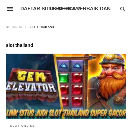
DAFTAR SITUS BERITA TERBAIK DAN TERPERCAYA
BERANDA
SLOT THAILAND
slot thailand
SLOT ONLINE