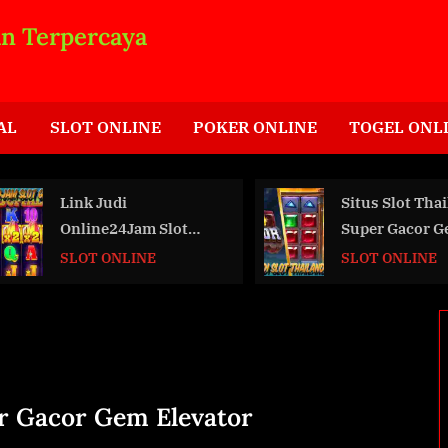
an Terpercaya
AL
SLOT ONLINE
POKER ONLINE
TOGEL ONL
Situs Slot Thailand
Situs Daftar 
Super Gacor Gem
Terpercaya 
Elevator
Maxwin Shar
SLOT ONLINE
SLOT ONLIN
er Gacor Gem Elevator