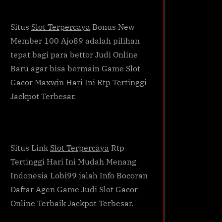
Situs
Slot Terpercaya
Bonus New
Member 100 Ajo89 adalah pilihan
tepat bagi para bettor Judi Online
Baru agar bisa bermain Game Slot
Gacor Maxwin Hari Ini Rtp Tertinggi
Jackpot Terbesar.
Situs Link
Slot Terpercaya
Rtp
Tertinggi Hari Ini Mudah Menang
Indonesia Lobi99 ialah Info Bocoran
Daftar Agen Game Judi Slot Gacor
Online Terbaik Jackpot Terbesar.