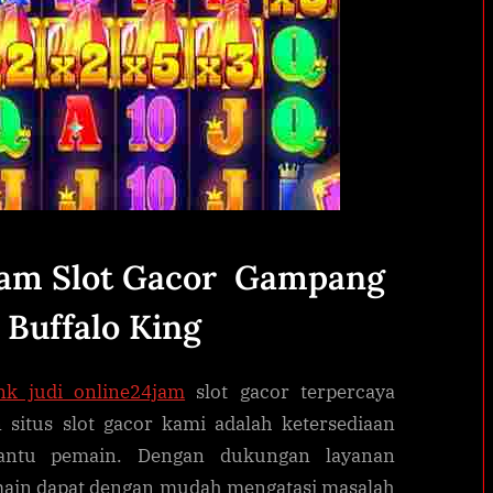
4Jam Slot Gacor Gampang
Buffalo King
ink judi online24jam
slot gacor terpercaya
situs slot gacor kami adalah ketersediaan
antu pemain. Dengan dukungan layanan
emain dapat dengan mudah mengatasi masalah