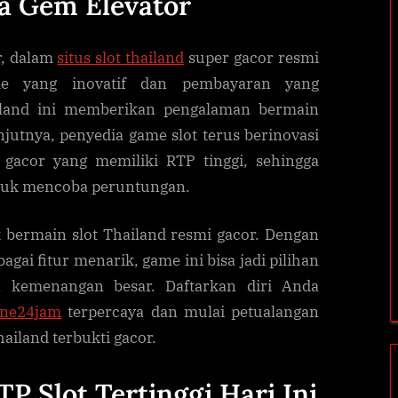
a Gem Elevator
r, dalam
situs slot thailand
super gacor resmi
me yang inovatif dan pembayaran yang
iland ini memberikan pengalaman bermain
jutnya, penyedia game slot terus berinovasi
acor yang memiliki RTP tinggi, sehingga
ntuk mencoba peruntungan.
bermain slot Thailand resmi gacor. Dengan
ai fitur menarik, game ini bisa jadi pilihan
 kemenangan besar. Daftarkan diri Anda
ine24jam
terpercaya dan mulai petualangan
ailand terbukti gacor.
P Slot Tertinggi Hari Ini