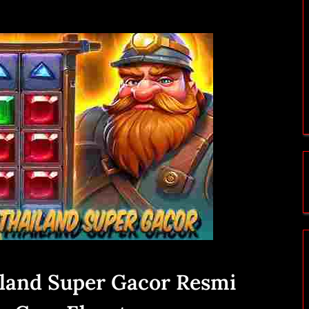
ailand Super Gacor Resmi