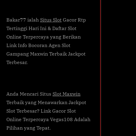
Bakar77 ialah
Situs Slot
Gacor Rtp
Tertinggi Hari Ini & Daftar Slot
Online Terpercaya yang Berikan
Link Info Bocoran Agen Slot
Gampang Maxwin Terbaik Jackpot
Terbesar.
Anda Mencari Situs
Slot Maxwin
Terbaik yang Menawarkan Jackpot
Slot Terbesar? Link Gacor Slot
Online Terpercaya Vegas108 Adalah
Pilihan yang Tepat.