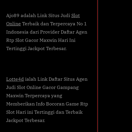
Ajo89 adalah Link Situs Judi
Slot
Online
Terbaik dan Terpercaya No 1
Indonesia dari Provider Daftar Agen
Rtp Slot Gacor Maxwin Hari Ini
Tertinggi Jackpot Terbesar.
Lotte4d
ialah Link Daftar Situs Agen
Judi Slot Online Gacor Gampang
Maxwin Terpercaya yang
Memberikan Info Bocoran Game Rtp
Slot Hari ini Tertinggi dan Terbaik
Jackpot Terbesar.