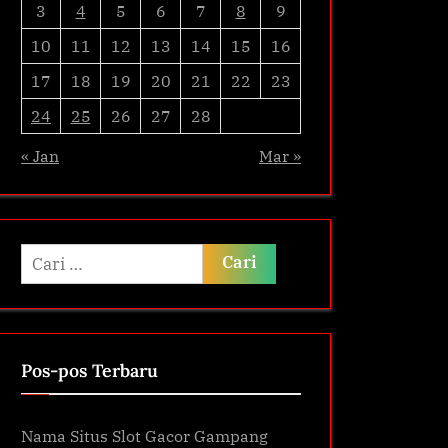
3
4
5
6
7
8
9
10
11
12
13
14
15
16
17
18
19
20
21
22
23
24
25
26
27
28
« Jan
Mar »
Cari
untuk:
Pos-pos Terbaru
Nama Situs Slot Gacor Gampang