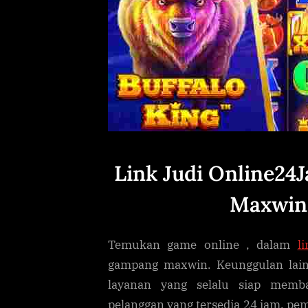
Link Judi Online2
Maxwin 
Temukan game online , dalam
l
gampang maxwin. Keunggulan lain 
layanan yang selalu siap memb
pelanggan yang tersedia 24 jam, p