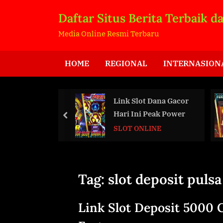
Skip
Daftar Situs Berita Terbaik d
to
Media Online Resmi Terbaru
content
HOME
REGIONAL
INTERNASION
 Slot Dana Gacor
Situs Judi Slot
 Ini Peak Power
Gampang Maxwin
prev
Medusa 2
T ONLINE
SLOT ONLINE
Tag:
slot deposit puls
Link Slot Deposit 5000 