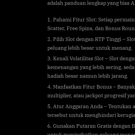
adalah panduan lengkap yang bisa An
Pahami Fitur Slot: Setiap permaina
Scatter, Free Spins, dan Bonus Roun
Pilih Slot dengan RTP Tinggi – S
peluang lebih besar untuk menang.
Kenali Volatilitas Slot – Slot den
kemenangan yang lebih sering, sedan
hadiah besar namun lebih jarang.
Manfaatkan Fitur Bonus – Banyak s
multiplier, atau jackpot progresif
Atur Anggaran Anda – Tentukan a
tersebut untuk menghindari kerugia
Gunakan Putaran Gratis dengan Bi
untuk meningkatkan peluang menan