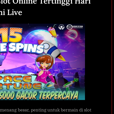
lot Online Tertinggi Hari
ni Live
 menang besar, penting untuk bermain di slot