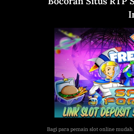
Bocoran Situs RTP S
I
Bagi para pemain slot online mudah