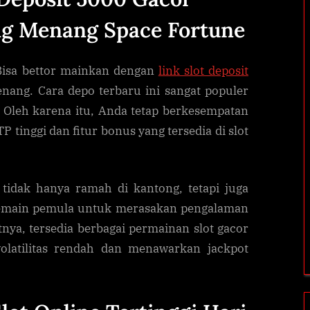
g Menang Space Fortune
Bisa bettor mainkan dengan
link slot deposit
ang. Cara depo terbaru ini sangat populer
 Oleh karena itu, Anda tetap berkesempatan
tinggi dan fitur bonus yang tersedia di slot
tidak hanya ramah di kantong, tetapi juga
emain pemula untuk merasakan pengalaman
tnya, tersedia berbagai permainan slot gacor
volatilitas rendah dan menawarkan jackpot