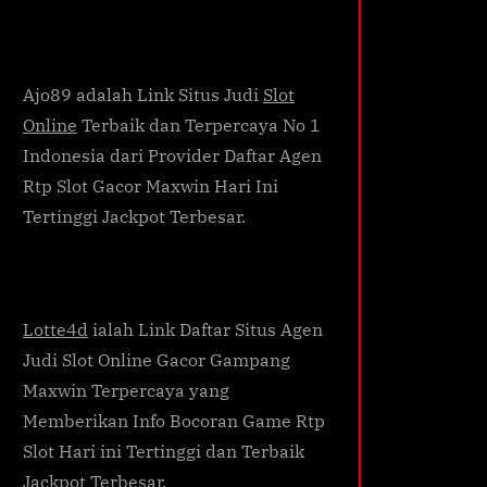
Ajo89 adalah Link Situs Judi
Slot
Online
Terbaik dan Terpercaya No 1
Indonesia dari Provider Daftar Agen
Rtp Slot Gacor Maxwin Hari Ini
Tertinggi Jackpot Terbesar.
Lotte4d
ialah Link Daftar Situs Agen
Judi Slot Online Gacor Gampang
Maxwin Terpercaya yang
Memberikan Info Bocoran Game Rtp
Slot Hari ini Tertinggi dan Terbaik
Jackpot Terbesar.