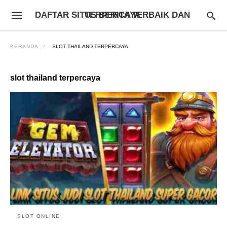
DAFTAR SITUS BERITA TERBAIK DAN TERPERCAYA
BERANDA
SLOT THAILAND TERPERCAYA
slot thailand terpercaya
SLOT ONLINE