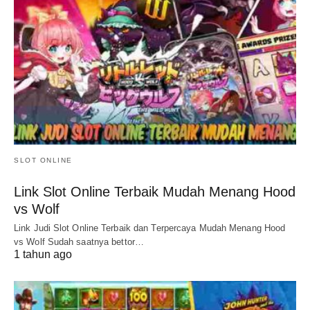
SLOT ONLINE
Link Slot Online Terbaik Mudah Menang Hood
vs Wolf
Link Judi Slot Online Terbaik dan Terpercaya Mudah Menang Hood
vs Wolf Sudah saatnya bettor…
1 tahun ago