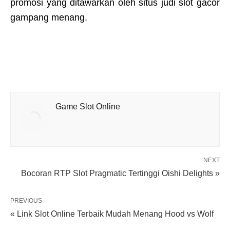
promosi yang ditawarkan oleh situs judi slot gacor
gampang menang.
Game Slot Online
NEXT
Bocoran RTP Slot Pragmatic Tertinggi Oishi Delights »
PREVIOUS
« Link Slot Online Terbaik Mudah Menang Hood vs Wolf