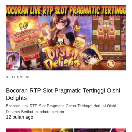
SLOT ONLINE
Bocoran RTP Slot Pragmatic Tertinggi Oishi
Delights
Bocoran Link RTP Slot Pragmatic Gacor Tertinggi Hari Ini Oishi
Delights Berikut ini admin berikan…
12 bulan ago