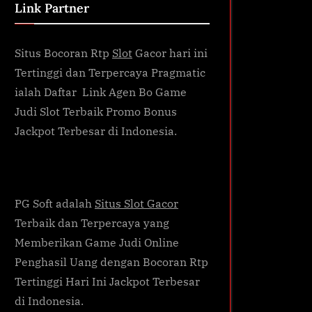
Link Partner
Situs Bocoran Rtp
Slot
Gacor hari ini
Tertinggi dan Terpercaya Pragmatic
ialah Daftar Link Agen Bo Game
Judi Slot Terbaik Promo Bonus
Jackpot Terbesar di Indonesia.
PG Soft adalah
Situs Slot Gacor
Terbaik dan Terpercaya yang
Memberikan Game Judi Online
Penghasil Uang dengan Bocoran Rtp
Tertinggi Hari Ini Jackpot Terbesar
di Indonesia.