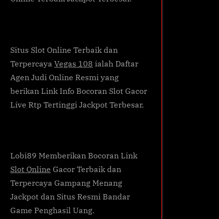
Situs Slot Online Terbaik dan
Terpercaya
Vegas 108
ialah Daftar
Agen Judi Online Resmi yang
berikan Link Info Bocoran Slot Gacor
Live Rtp Tertinggi Jackpot Terbesar.
Lobi89 Memberikan Bocoran Link
Slot Online
Gacor Terbaik dan
Terpercaya Gampang Menang
Jackpot dan Situs Resmi Bandar
Game Penghasil Uang.