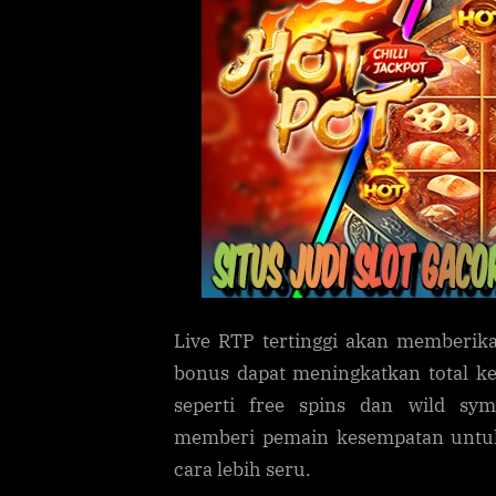
Live RTP tertinggi akan memberika
bonus dapat meningkatkan total k
seperti free spins dan wild sy
memberi pemain kesempatan untu
cara lebih seru.