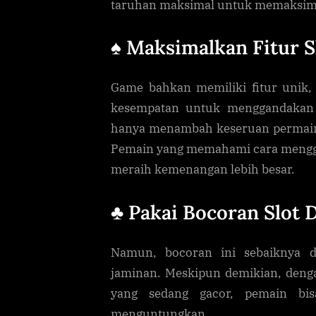
taruhan maksimal untuk memaksimal
♠ Maksimalkan Fitur 
Game bahkan memiliki fitur unik,
kesempatan untuk menggandakan k
hanya menambah keseruan permaina
Pemain yang memahami cara menggu
meraih kemenangan lebih besar.
♣ Pakai Bocoran Slot
Namun, bocoran ini sebaiknya d
jaminan. Meskipun demikian, den
yang sedang gacor, pemain bis
menguntungkan.