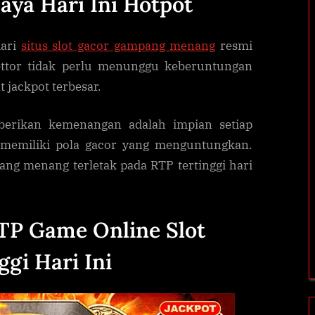
aya Hari Ini Hotpot
dari
situs slot gacor gampang menang
resmi
bettor tidak perlu menunggu keberuntungan
 jackpot terbesar.
erikan kemenangan adalah impian setiap
 memiliki pola gacor yang menguntungkan.
ang menang terletak pada RTP tertinggi hari
TP Game Online Slot
ggi Hari Ini