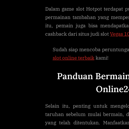
Dalam game slot Hotpot terdapat pu
permainan tambahan yang memperb
itu, pemain juga bisa mendapatka
cashback dari situs judi slot
Vegas 1
Sudah siap mencoba peruntunga
slot online terbaik
kami!
Panduan Bermain
Online2
Selain itu, penting untuk mengel
taruhan sebelum mulai bermain, d
yang telah ditentukan. Manfaatka