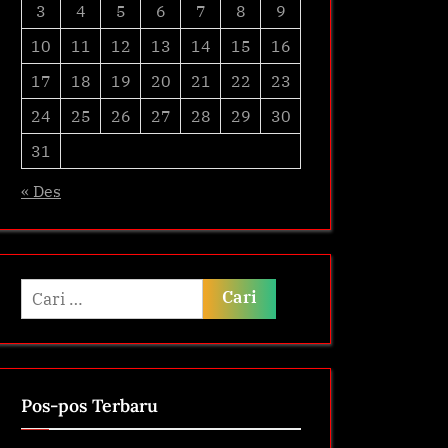
3
4
5
6
7
8
9
10
11
12
13
14
15
16
17
18
19
20
21
22
23
24
25
26
27
28
29
30
31
« Des
Cari
untuk:
Pos-pos Terbaru