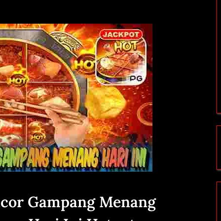
 Gacor Gampang Menang