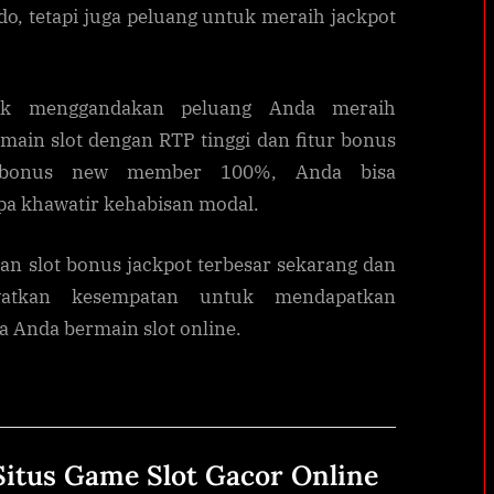
, tetapi juga peluang untuk meraih jackpot
tuk menggandakan peluang Anda meraih
ain slot dengan RTP tinggi dan fitur bonus
 bonus new member 100%, Anda bisa
a khawatir kehabisan modal.
gan slot bonus jackpot terbesar sekarang dan
watkan kesempatan untuk mendapatkan
a Anda bermain slot online.
 Situs Game Slot Gacor Online