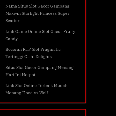
Nama Situs Slot Gacor Gampang
Maxwin Starlight Princess Super
Scatter
Link Game Online Slot Gacor Fruity
Candy
Bocoran RTP Slot Pragmatic
Tertinggi Oishi Delights
Situs Slot Gacor Gampang Menang
Hari Ini Hotpot
Link Slot Online Terbaik Mudah
Menang Hood vs Wolf