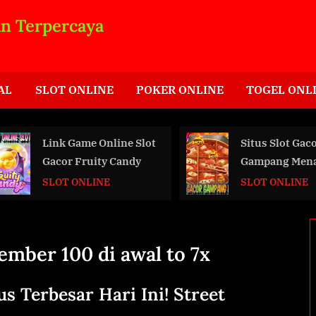
an Terpercaya
AL
SLOT ONLINE
POKER ONLINE
TOGEL ONL
Situs Slot Gacor
Bocoran Sit
Gampang Menang
Gacor Hari I
Hari Ini Hotpot
Tertinggi d
SLOT ONLINE
SLOT ONLIN
Terpercaya 
of Aztec
mber 100 di awal to 7x
s Terbesar Hari Ini! Street