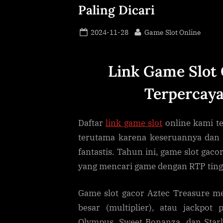
Paling Dicari
Posted
By
2024-11-28
Game Slot Online
on
Link Game Slot 
Terpercaya
Daftar
link game slot
online kami te
terutama karena keseruannya dan
fantastis. Tahun ini, game slot ga
yang mencari game dengan RTP tingg
Game slot gacor Aztec Treasure mem
besar (multiplier), atau jackpot 
Olympus, Sweet Bonanza, dan Starl