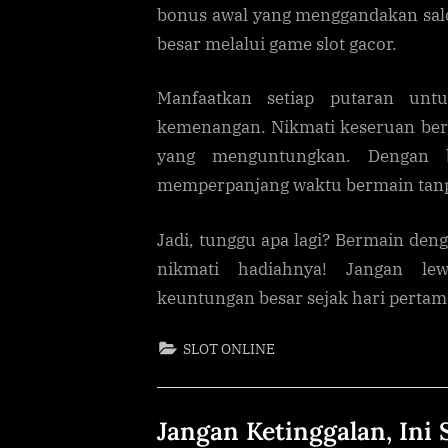
bonus awal yang menggandakan saldo
besar melalui game slot gacor.
Manfaatkan setiap putaran un
kemenangan. Nikmati keseruan berm
yang menguntungkan. Dengan
memperpanjang waktu bermain tanp
Jadi, tunggu apa lagi? Bermain den
nikmati hadiahnya! Jangan le
keuntungan besar sejak hari pertam
SLOT ONLINE
Jangan Ketinggalan, Ini