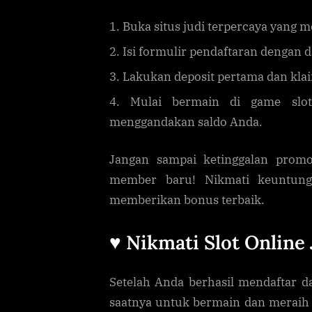
Buka situs judi terpercaya yang 
Isi formulir pendaftaran dengan d
Lakukan deposit pertama dan kl
Mulai bermain di game slot
menggandakan saldo Anda.
Jangan sampai ketinggalan promo
member baru! Nikmati keuntung
memberikan bonus terbaik.
♥ Nikmati Slot Online
Setelah Anda berhasil mendaftar
saatnya untuk bermain dan meraih