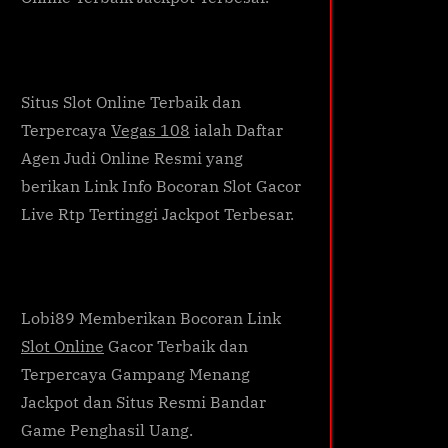
Situs Slot Online Terbaik dan
Terpercaya
Vegas 108
ialah Daftar
Agen Judi Online Resmi yang
berikan Link Info Bocoran Slot Gacor
Live Rtp Tertinggi Jackpot Terbesar.
Lobi89 Memberikan Bocoran Link
Slot Online
Gacor Terbaik dan
Terpercaya Gampang Menang
Jackpot dan Situs Resmi Bandar
Game Penghasil Uang.