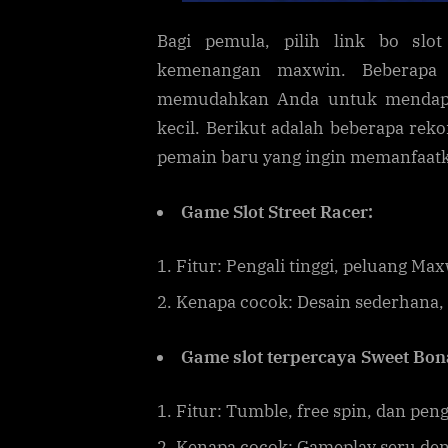
Bagi pemula, pilih link bo slo
kemenangan maxwin. Beberapa 
memudahkan Anda untuk mendapa
kecil. Berikut adalah beberapa rek
pemain baru yang ingin memanfaatka
Game Slot Street Racer:
Fitur: Pengali tinggi, peluang Max
Kenapa cocok: Desain sederhana,
Game slot terpercaya Sweet Bon
Fitur: Tumble, free spin, dan peng
Kenapa cocok: Gameplay seru de