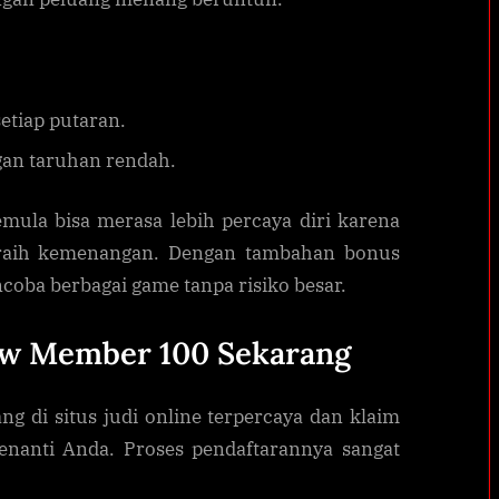
setiap putaran.
gan taruhan rendah.
ula bisa merasa lebih percaya diri karena
eraih kemenangan. Dengan tambahan bonus
ba berbagai game tanpa risiko besar.
ew Member 100 Sekarang
ng di situs judi online terpercaya dan klaim
anti Anda. Proses pendaftarannya sangat