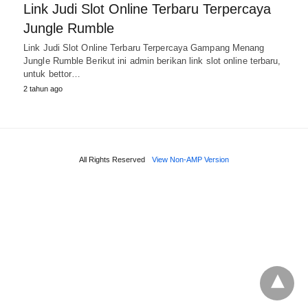
Link Judi Slot Online Terbaru Terpercaya
Jungle Rumble
Link Judi Slot Online Terbaru Terpercaya Gampang Menang
Jungle Rumble Berikut ini admin berikan link slot online terbaru,
untuk bettor…
2 tahun ago
All Rights Reserved
View Non-AMP Version