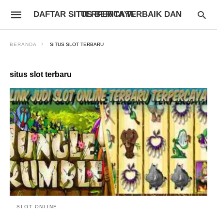
DAFTAR SITUS BERITA TERBAIK DAN TERPERCAYA
BERANDA
SITUS SLOT TERBARU
situs slot terbaru
SLOT ONLINE