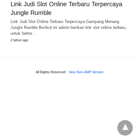
Link Judi Slot Online Terbaru Terpercaya
Jungle Rumble
Link Judi Slot Online Terbaru Terpercaya Gampang Menang
Jungle Rumble Berikut ini admin berikan link slot online terbaru,
untuk bettor…
2 tahun ago
All Rights Reserved
View Non-AMP Version