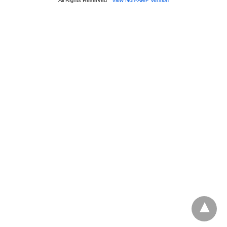
All Rights Reserved
View Non-AMP Version