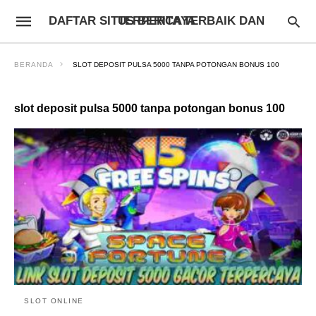
DAFTAR SITUS BERITA TERBAIK DAN TERPERCAYA
BERANDA
SLOT DEPOSIT PULSA 5000 TANPA POTONGAN BONUS 100
slot deposit pulsa 5000 tanpa potongan bonus 100
SLOT ONLINE