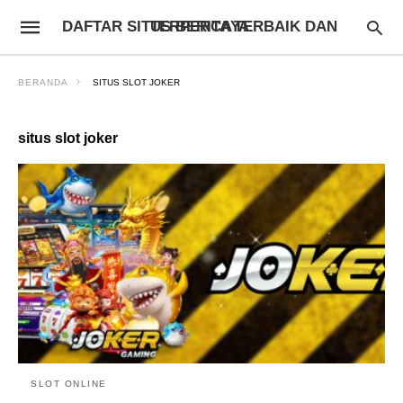
DAFTAR SITUS BERITA TERBAIK DAN TERPERCAYA
BERANDA
SITUS SLOT JOKER
situs slot joker
SLOT ONLINE