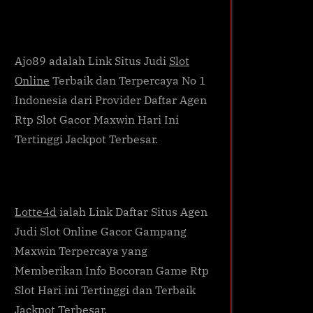
Ajo89 adalah Link Situs Judi
Slot
Online
Terbaik dan Terpercaya No 1
Indonesia dari Provider Daftar Agen
Rtp Slot Gacor Maxwin Hari Ini
Tertinggi Jackpot Terbesar.
Lotte4d
ialah Link Daftar Situs Agen
Judi Slot Online Gacor Gampang
Maxwin Terpercaya yang
Memberikan Info Bocoran Game Rtp
Slot Hari ini Tertinggi dan Terbaik
Jackpot Terbesar.