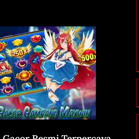
t Gacor Resmi Terpercaya