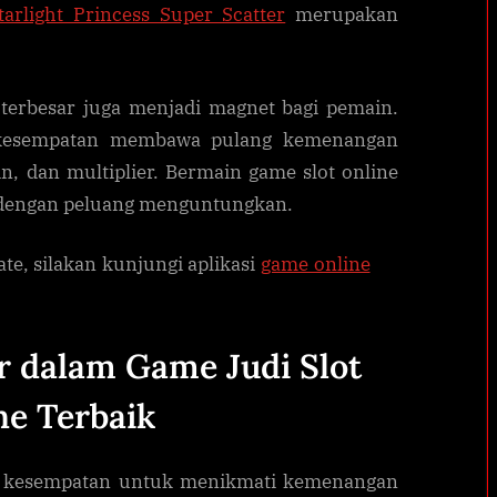
tarlight Princess Super Scatter
merupakan
 terbesar juga menjadi magnet bagi pemain.
erkesempatan membawa pulang kemenangan
in, dan multiplier. Bermain game slot online
h dengan peluang menguntungkan.
te, silakan kunjungi aplikasi
game online
r dalam Game Judi Slot
ne Terbaik
tor kesempatan untuk menikmati kemenangan