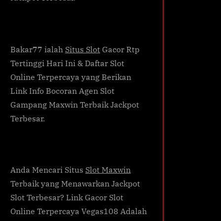
Bakar77 ialah
Situs Slot
Gacor Rtp
Tertinggi Hari Ini & Daftar Slot
Online Terpercaya yang Berikan
Link Info Bocoran Agen Slot
Gampang Maxwin Terbaik Jackpot
Terbesar.
Anda Mencari Situs
Slot Maxwin
Terbaik yang Menawarkan Jackpot
Slot Terbesar? Link Gacor Slot
Online Terpercaya Vegas108 Adalah