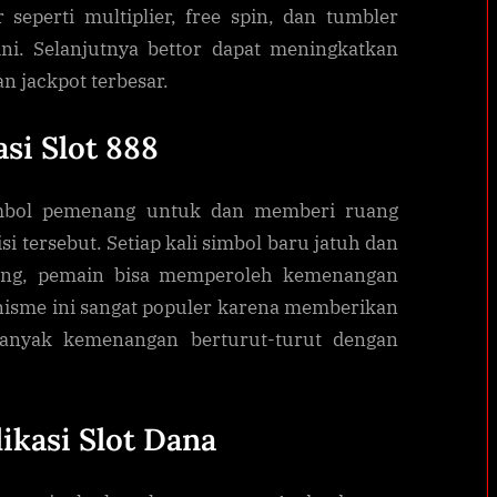
seperti multiplier, free spin, dan tumbler
ini. Selanjutnya bettor dapat meningkatkan
 jackpot terbesar.
si Slot 888
imbol pemenang untuk dan memberi ruang
si tersebut. Setiap kali simbol baru jatuh dan
ng, pemain bisa memperoleh kemenangan
nisme ini sangat populer karena memberikan
anyak kemenangan berturut-turut dengan
likasi Slot Dana