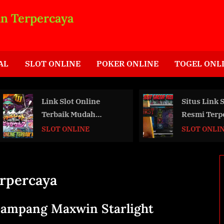
an Terpercaya
AL
SLOT ONLINE
POKER ONLINE
TOGEL ONL
Link Slot Online
Situs Link Slo
Terbaik Mudah
Resmi Terperc
Menang Hood vs Wolf
Bloodthirst
SLOT ONLINE
SLOT ONLINE
erpercaya
Gampang Maxwin Starlight