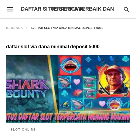
DAFTAR SITUS BERITA TERBAIK DAN TERPERCAYA
BERANDA
DAFTAR SLOT VIA DANA MINIMAL DEPOSIT 5000
daftar slot via dana minimal deposit 5000
SLOT ONLINE