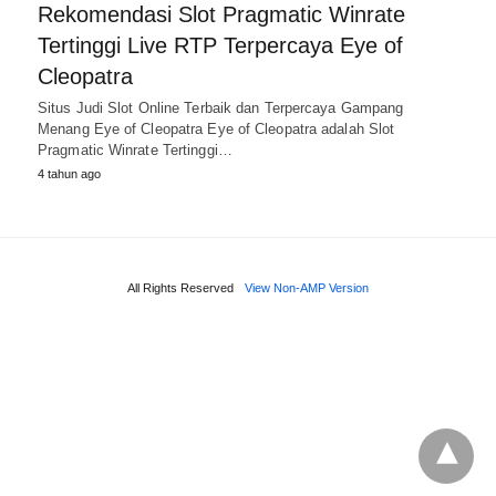
Rekomendasi Slot Pragmatic Winrate
Tertinggi Live RTP Terpercaya Eye of
Cleopatra
Situs Judi Slot Online Terbaik dan Terpercaya Gampang
Menang Eye of Cleopatra Eye of Cleopatra adalah Slot
Pragmatic Winrate Tertinggi…
4 tahun ago
All Rights Reserved
View Non-AMP Version