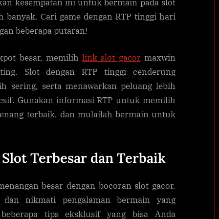
kan kesempatan ini untuk bermain pada slot
 banyak. Cari game dengan RTP tinggi hari
ngan beberapa putaran!
kpot besar, memilih
link slot gacor
maxwin
ting. Slot dengan RTP tinggi cenderung
h sering, serta menawarkan peluang lebih
esif. Gunakan informasi RTP untuk memilih
nang terbaik, dan mulailah bermain untuk
 Slot Terbesar dan Terbaik
nangan besar dengan bocoran slot gacor.
a dan nikmati pengalaman bermain yang
beberapa tips eksklusif yang bisa Anda