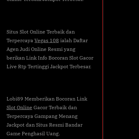
Situs Slot Online Terbaik dan
Terpercaya
Vegas 108
ialah Daftar
Agen Judi Online Resmi yang
berikan Link Info Bocoran Slot Gacor
Live Rtp Tertinggi Jackpot Terbesar.
Lobi89 Memberikan Bocoran Link
Slot Online
Gacor Terbaik dan
Terpercaya Gampang Menang
Jackpot dan Situs Resmi Bandar
Game Penghasil Uang.