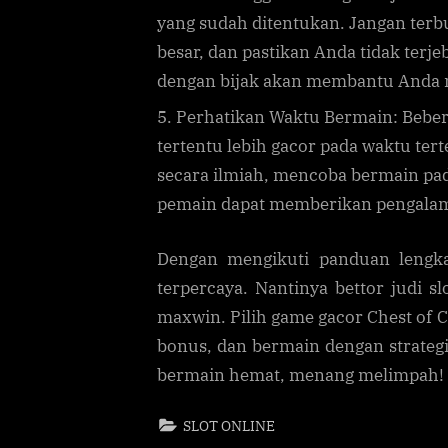
yang sudah ditentukan. Jangan te
besar, dan pastikan Anda tidak terj
dengan bijak akan membantu Anda m
Perhatikan Waktu Bermain: Beber
tertentu lebih gacor pada waktu tert
secara ilmiah, mencoba bermain pada
pemain dapat memberikan pengalama
Dengan mengikuti panduan lengkap
terpercaya. Nantinya bettor judi 
maxwin. Pilih game gacor Chest of C
bonus, dan bermain dengan strategi
bermain hemat, menang melimpah!
SLOT ONLINE