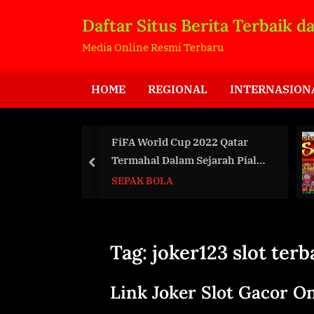
Skip
Daftar Situs Berita Terbaik d
to
Media Online Resmi Terbaru
content
HOME
REGIONAL
INTERNASION
d Cup 2022 Qatar
Link Joker Slot Gacor
Dalam Sejarah Piala
Online Chest of
prev
Caishen
LA
SLOT ONLINE
Tag:
joker123 slot terb
Link Joker Slot Gacor On