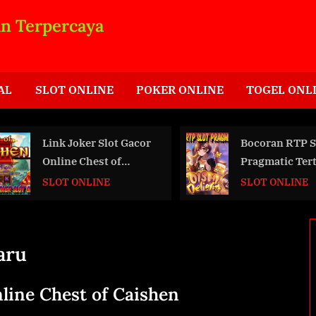
an Terpercaya
AL
SLOT ONLINE
POKER ONLINE
TOGEL ONL
Bocoran RTP Slot
Situs Da
Pragmatic Tertinggi
Terperc
Oishi Delights
Maxwin
SLOT ONLINE
SLOT O
aru
line Chest of Caishen