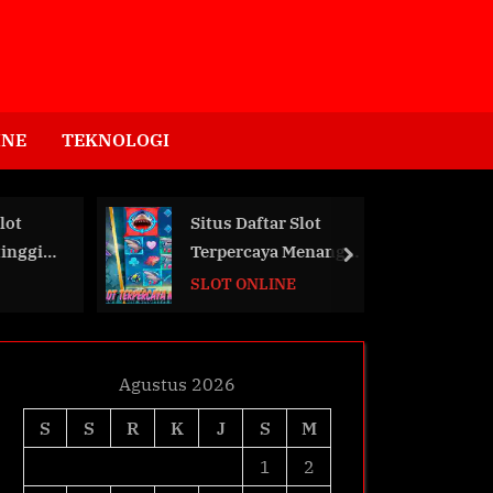
INE
TEKNOLOGI
ftar Slot
Link Judi
S
aya Menang
Online24Jam Slot
B
next
 Shark Bounty
Gacor Buffalo King
S
NLINE
SLOT ONLINE
S
Agustus 2026
S
S
R
K
J
S
M
1
2