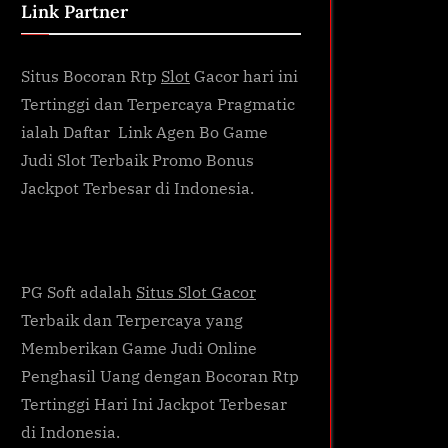
Link Partner
Situs Bocoran Rtp
Slot
Gacor hari ini
Tertinggi dan Terpercaya Pragmatic
ialah Daftar Link Agen Bo Game
Judi Slot Terbaik Promo Bonus
Jackpot Terbesar di Indonesia.
PG Soft adalah
Situs Slot Gacor
Terbaik dan Terpercaya yang
Memberikan Game Judi Online
Penghasil Uang dengan Bocoran Rtp
Tertinggi Hari Ini Jackpot Terbesar
di Indonesia.