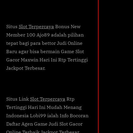
Situs
Slot Terpercaya
Bonus New
Member 100 Ajo89 adalah pilihan
tepat bagi para bettor Judi Online
Baru agar bisa bermain Game Slot
Gacor Maxwin Hari Ini Rtp Tertinggi
Jackpot Terbesar.
Situs Link
Slot Terpercaya
Rtp
Tertinggi Hari Ini Mudah Menang
Indonesia Lobi99 ialah Info Bocoran
Daftar Agen Game Judi Slot Gacor
Online Terbaik Jackpot Terbesar.