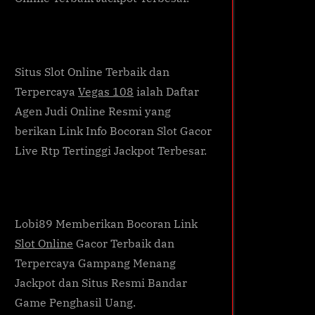
Situs Slot Online Terbaik dan
Terpercaya
Vegas 108
ialah Daftar
Agen Judi Online Resmi yang
berikan Link Info Bocoran Slot Gacor
Live Rtp Tertinggi Jackpot Terbesar.
Lobi89 Memberikan Bocoran Link
Slot Online
Gacor Terbaik dan
Terpercaya Gampang Menang
Jackpot dan Situs Resmi Bandar
Game Penghasil Uang.