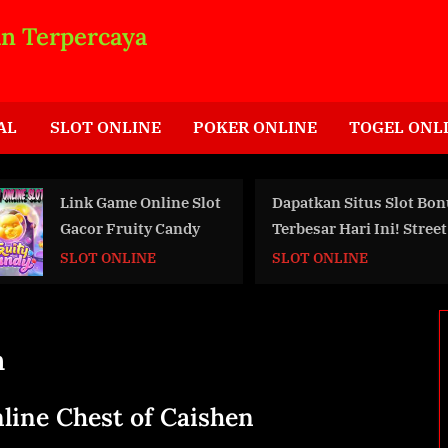
an Terpercaya
AL
SLOT ONLINE
POKER ONLINE
TOGEL ONL
Dapatkan Situs Slot Bonus
FiFA World Cup 2022
Terbesar Hari Ini! Street Racer
Termahal Dalam Seja
Dunia
SLOT ONLINE
SEPAK BOLA
n
line Chest of Caishen