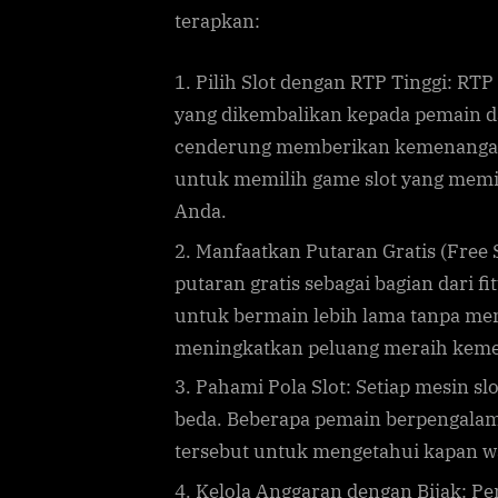
terapkan:
Pilih Slot dengan RTP Tinggi: RTP
yang dikembalikan kepada pemain da
cenderung memberikan kemenangan l
untuk memilih game slot yang memi
Anda.
Manfaatkan Putaran Gratis (Free
putaran gratis sebagai bagian dari 
untuk bermain lebih lama tanpa me
meningkatkan peluang meraih keme
Pahami Pola Slot: Setiap mesin s
beda. Beberapa pemain berpengalama
tersebut untuk mengetahui kapan wa
Kelola Anggaran dengan Bijak: Pe