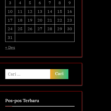
3
4
5
6
7
8
9
10
11
12
13
14
15
16
17
18
19
20
21
22
23
24
25
26
27
28
29
30
31
« Des
Cari
untuk:
Pos-pos Terbaru