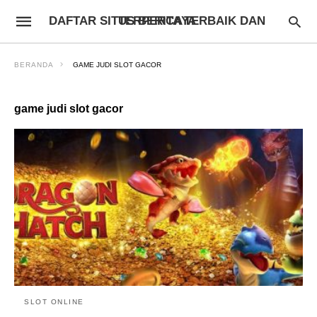
DAFTAR SITUS BERITA TERBAIK DAN TERPERCAYA
BERANDA
GAME JUDI SLOT GACOR
game judi slot gacor
SLOT ONLINE