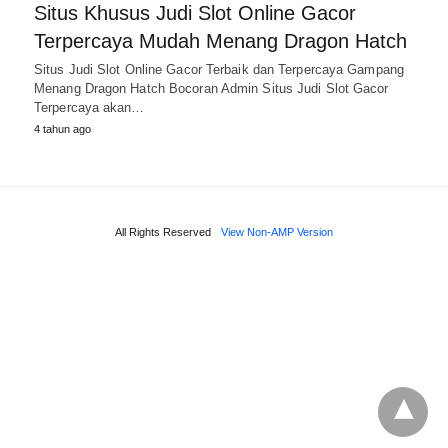
Situs Khusus Judi Slot Online Gacor
Terpercaya Mudah Menang Dragon Hatch
Situs Judi Slot Online Gacor Terbaik dan Terpercaya Gampang
Menang Dragon Hatch Bocoran Admin Situs Judi Slot Gacor
Terpercaya akan…
4 tahun ago
All Rights Reserved
View Non-AMP Version